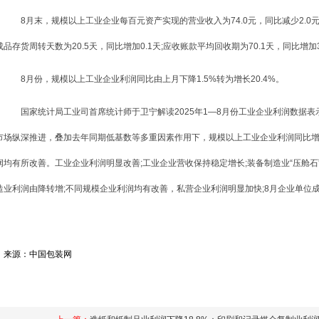
8月末，规模以上工业企业每百元资产实现的营业收入为74.0元，同比减少2.0元;人
成品存货周转天数为20.5天，同比增加0.1天;应收账款平均回收期为70.1天，同比增加3
8月份，规模以上工业企业利润同比由上月下降1.5%转为增长20.4%。
国家统计局工业司首席统计师于卫宁解读2025年1—8月份工业企业利润数据表
市场纵深推进，叠加去年同期低基数等多重因素作用下，规模以上工业企业利润同比增长
润均有所改善。工业企业利润明显改善;工业企业营收保持稳定增长;装备制造业“压舱石
造业利润由降转增;不同规模企业利润均有改善，私营企业利润明显加快;8月企业单位
来源：中国包装网