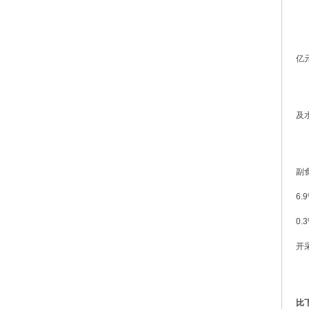
亿
及
副
6
0
开
比下