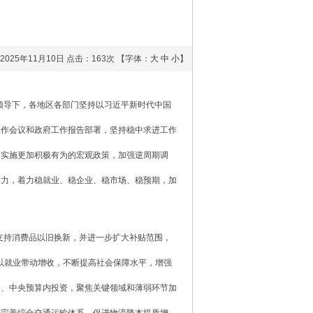
2025年11月10日
点击：
163次
【字体：
大
中
小
】
强领导下，各地区各部门坚持以习近平新时代中国
工作会议和政府工作报告部署，坚持稳中求进工作
紧实施更加积极有为的宏观政策，加强逆周期调
发力，着力稳就业、稳企业、稳市场、稳预期，加
元支持消费品以旧换新，并进一步扩大补贴范围，
出以就业带动增收，不断提高社会保障水平，增强
券、中央预算内投资，聚焦关键领域和薄弱环节加
步完善综合交通运输体系、促进物流降本提质增