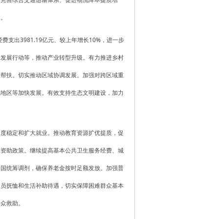
力。
支出3981.19亿元、较上年增长10%，进一步
量发展行动等，推动产业转型升级。有力推进乡村
业帮扶。切实推动区域协调发展。加强对跨区域重
竭地区等加快发展。有效支持生态文明建设，加力
力度稳定和扩大就业。推动教育资源扩优提质，促
生资助政策。继续提高基本公共卫生服务经费、城
全国统筹调剂，确保养老金按时足额发放。加强普
人员抚恤和生活补助待遇，切实保障困难群众基本
群众救助。