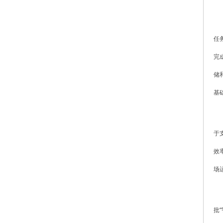
任
完
储
基
于
效
场
批