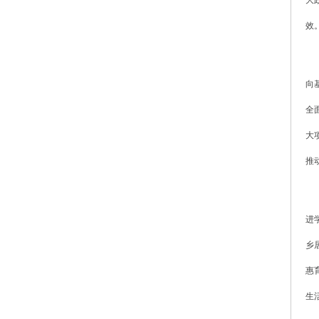
效
向
全
大
推
进
乡
惠
生