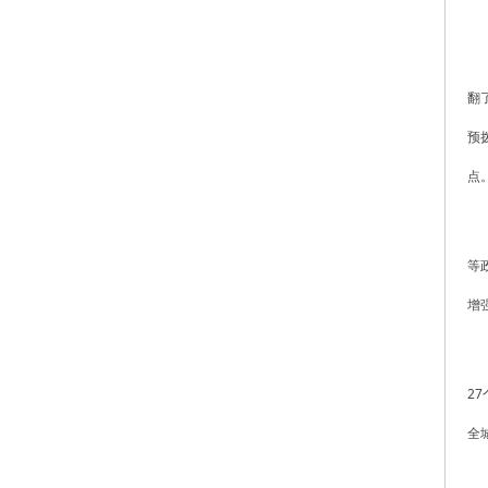
翻
预
点
等
增
2
全