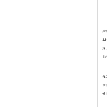
其
2
好
业
分
偿
长