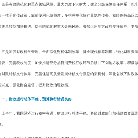
四是有效防范化解重点领域风险。最大力度下沉财力，健全分级保障责任体系，兜牢
细一揽子化债政策，靠前使用化债额度，多措并举化解存量隐性债务。始终保持高压
台改革转型加快推进。协同防范化解重大金融风险。叠加运用地方政府专项债券、专
。
五是加强财政科学管理。全面深化财税体制改革，健全现代预算制度，强化财政资
建设；完善税收制度，加快推进部分品目消费税征收环节后移并下划地方改革，积极
全财政转移支付体系，完善促进高质量发展转移支付激励约束机制，深化省以下财政
理试点，强化财会监督，提升财政治理效能。
一、财政运行总体平稳，预算执行情况良好
上半年，我国经济运行稳中有进，财政运行总体平稳。各级财政部门加强财政资源
障。