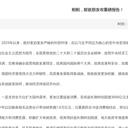
刚刚，财政部发布重磅报告！
时间：
2025年以来，面对更趋复杂严峻的外部环境，在以习近平同志为核心的党中央坚
色社会主义思想为指导，全面贯彻党的二十大和二十届历次全会精神，按照中央经济
基调，完整准确全面贯彻新发展理念，统筹国内国际两个大局，统筹发展和安全，加
，我国经济展现强大活力和韧性，高质量发展取得新成效。财政政策更加积极、接续
与其他政策协同，推动经济持续回升向好。
一是支持全方位扩大国内需求。更加注重提振消费。安排超长期特别国债3000亿
半年以旧换新相关品类合计带动销售额1.6万亿元；注重惠民生与促消费相结合，突
费能力和消费意愿。积极扩大有效投资。统筹用好超长期特别国债、地方政府专项债
政府投资力度，提高投资效益。推进实施国家综合货运枢纽补链强链提升行动，进一