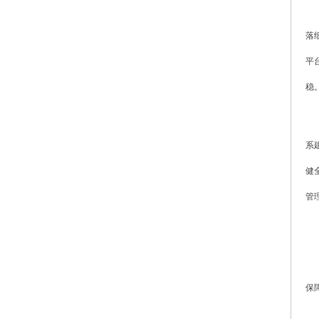
落
平
稳
系
健
管
保