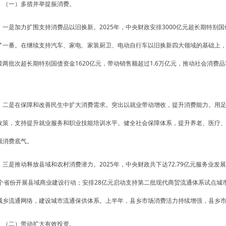
（一）多措并举提振消费。
一是加力扩围支持消费品以旧换新。2025年，中央财政安排3000亿元超长期特别国
了一番。在继续支持汽车、家电、家装厨卫、电动自行车以旧换新四大领域的基础上
拨两批次超长期特别国债资金1620亿元，带动销售额超过1.6万亿元，推动社会消费品
。
二是在保障和改善民生中扩大消费需求。突出以就业带动增收，提升消费能力。用
政策，支持提升就业服务和职业技能培训水平。健全社会保障体系，提升养老、医疗
强消费底气。
三是推动释放县域和农村消费潜力。2025年，中央财政共下达72.79亿元服务业发展
7个省份开展县域商业建设行动；安排28亿元启动支持第二批现代商贸流通体系试点城
城乡流通网络，建设城市流通保供体系。上半年，县乡市场消费活力持续增强，县乡市场
（二）带动扩大有效投资。