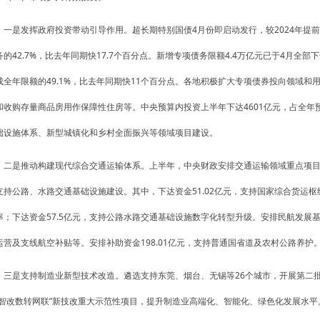
一是发挥政府投资带动引导作用。超长期特别国债4月份即启动发行，较2024年提前
务的42.7%，比去年同期快17.7个百分点。新增专项债务限额4.4万亿元已于4月全部
成全年限额的49.1%，比去年同期快11个百分点。各地积极扩大专项债券投向领域
和收购存量商品房用作保障性住房等。中央预算内投资上半年下达4601亿元，占全年
础设施体系、新型城镇化和乡村全面振兴等领域项目建设。
二是推动构建现代综合交通运输体系。上半年，中央财政安排交通运输领域重点项目资
支持公路、水路交通基础设施建设。其中，下达资金51.02亿元，支持国家综合货运
率；下达资金57.5亿元，支持公路水路交通基础设施数字化转型升级。安排民航发展基
运营及支线航空补贴等。安排补助资金198.01亿元，支持普通国省道及农村公路养护
三是支持制造业新型技术改造。遴选支持东莞、烟台、无锡等26个城市，开展第二
“智改数转网联”新技改重大示范性项目，提升制造业高端化、智能化、绿色化发展水平。