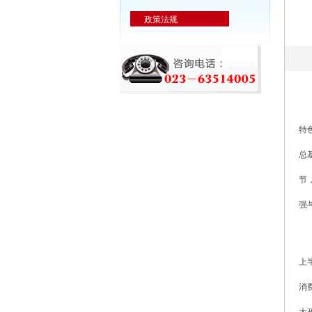
政策法规
特
总
节
强
上
消
大