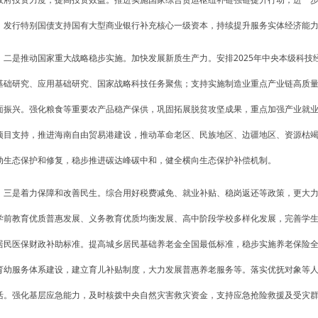
。发行特别国债支持国有大型商业银行补充核心一级资本，持续提升服务实体经济能
二是推动国家重大战略稳步实施。加快发展新质生产力。安排2025年中央本级科技经费
基础研究、应用基础研究、国家战略科技任务聚焦；支持实施制造业重点产业链高质
面振兴。强化粮食等重要农产品稳产保供，巩固拓展脱贫攻坚成果，重点加强产业就
项目支持，推进海南自由贸易港建设，推动革命老区、民族地区、边疆地区、资源枯
动生态保护和修复，稳步推进碳达峰碳中和，健全横向生态保护补偿机制。
三是着力保障和改善民生。综合用好税费减免、就业补贴、稳岗返还等政策，更大
学前教育优质普惠发展、义务教育优质均衡发展、高中阶段学校多样化发展，完善学
居民医保财政补助标准。提高城乡居民基础养老金全国最低标准，稳步实施养老保险
育幼服务体系建设，建立育儿补贴制度，大力发展普惠养老服务等。落实优抚对象等
活。强化基层应急能力，及时核拨中央自然灾害救灾资金，支持应急抢险救援及受灾